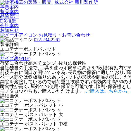
事業案内
製品案内
品質管理
DX推進
会社案内
お知らせ
お見積り・お問い合わせ
072-234-2261
製品詳細
エコテナーポストパレット
サイズ表(PDF)
荷姿に合わせ高さチェンジ､抜群の保管性
当社独自の手法で､工具を使わず簡単に高さを3段階(有効内寸550
前後左右に間口が開いている為､長尺物の保管に適しており､
ベース部分は鉄板張りの為､パレットの形状や商品の形にこだ
鋼管を溶接しているので耐荷重は抜群です｡(有効内寸高550の状
耐食性が高く､屋外での使用･保管も可能です｡陳列･保管棚と
モノタロウからもご購入いただけます。
ご購入はこちらから
詳細画像
エコテナー ポストパレット 小
エコテナー ポストパレット 大
エコテナー ポストパレット 中横