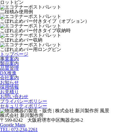
ロットピン
二段積み使用例
こぼれ止めバー付きタイプ（オプション）
こぼれ止めバー付きタイプ収納時
こぼれ止めバー収納
こぼれ止めバー用ロングピン
トップページ
事業案内
製品案内
品質管理
DX推進
会社案内
お知らせ
採用情報
お見積り
お問い合わせ
プライバシーポリシー
セキュリティポリシー
株式会社 新川製作所
〒599-8242 大阪府堺市中区陶器北98-2
Google Maps
TEL: 072-234-2261