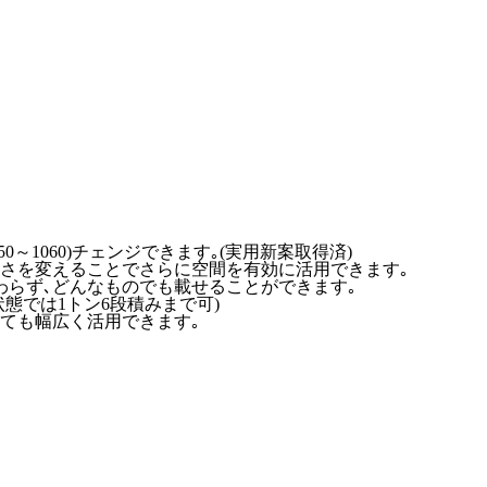
～1060)チェンジできます｡(実用新案取得済)
高さを変えることでさらに空間を有効に活用できます｡
わらず､どんなものでも載せることができます｡
態では1トン6段積みまで可)
しても幅広く活用できます｡